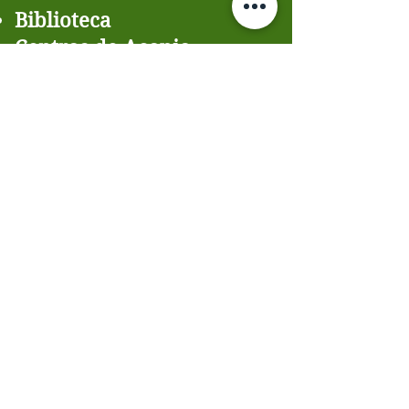
Biblioteca
Centros de Acopio
Comedor Comunitario
Centro Resiliente
Huerto Comunitario
Actividades, Ferias,
Campamentos
...Y MAS...
gralp.pr@gmail.com
Telefono/Phone: