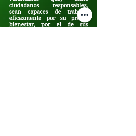
ciudadanos responsables,
sean capaces de trabajar
eficazmente por su propio
bienestar, por el de sus
familias y el de sus
comunidades. Realizando
contribuciones significativas
para el bienestar social y
económico de Puerto Rico.
Inspirados por los más altos
valores humanos, creyentes
en la educación y sobre todo
en los sanos principios de
buenas prácticas del
voluntario
Valores
Compromiso Social
Integridad