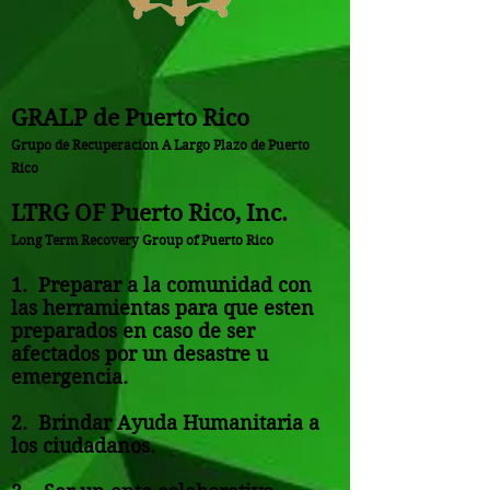
GRALP de Puerto Rico
Grupo de Recuperacion A Largo Plazo de Puerto
Rico
LTRG OF Puerto Rico, Inc.
Long Term Recovery Group of Puerto Rico
1. Preparar a la comunidad con
las herramientas para que esten
preparados en caso de ser
afectados por un desastre u
emergencia.
2. Brindar Ayuda Humanitaria a
los ciudadanos.