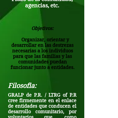
agencias, etc.
Objetivos:
Organizar, orientar y
desarrollar en las destrezas
necesarias a los individuos
para que las familias y las
comunidades puedan
funcionar junto a entidades.
Filosofia:
GRALP de P.R. / LTRG of P.R
cree firmemente en el enlace
de entidades que conducen el
desarrollo comunitario, por
voluntarios que, como